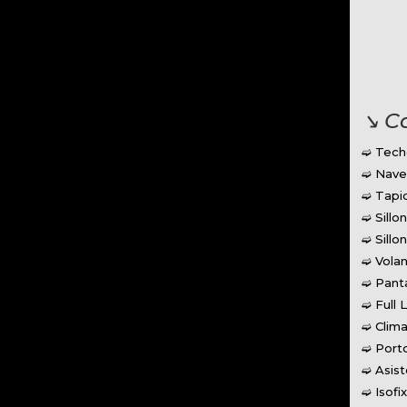
↘︎ C
➫ Tech
➫ Nave
➫ Tapi
➫ Sillo
➫ Sillo
➫ Volan
➫ Panta
➫ Full 
➫ Clima
➫ Porto
➫ Asis
➫ Isofi