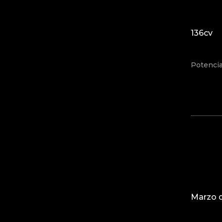
136cv
Potenci
Marzo d