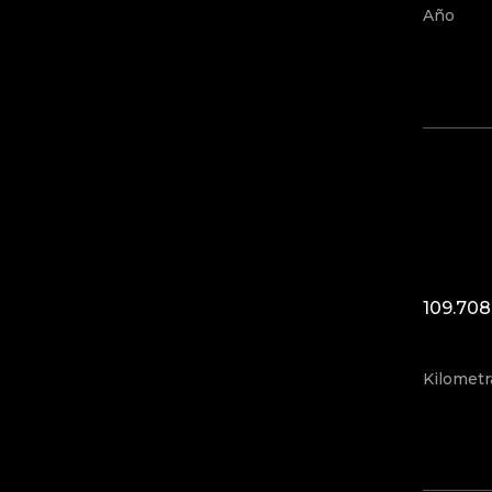
Año
109.70
Kilometr