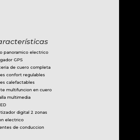
aracterísticas
o panoramico electrico
gador GPS
ceria de cuero completa
nes confort regulables
nes calefactables
te multifuncion en cuero
lla multimedia
LED
tizador digital 2 zonas
n electrico
tentes de conduccion
x