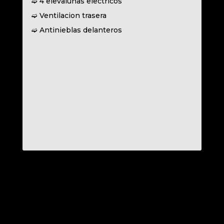
➫ 4 elevalunas electricos
➫ Ventilacion trasera
➫ Antinieblas delanteros