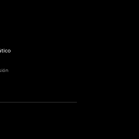
tico
sión