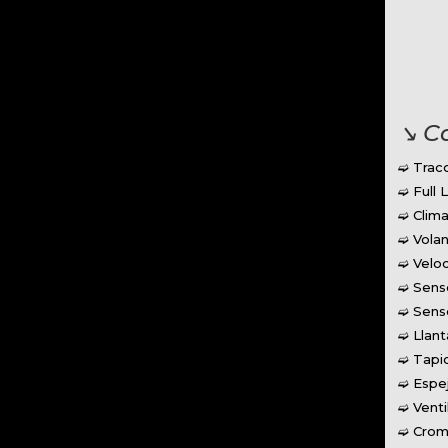
↘︎ C
➫ Trac
➫ Full 
➫ Clima
➫ Volan
➫ Veloc
➫ Sens
➫ Senso
➫ Llant
➫ Tapi
➫ Espej
➫ Venti
➫ Crom