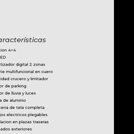
aracterísticas
cion 4×4
LED
tizador digital 2 zonas
te multifuncional en cuero
idad crucero y limitador
or de parking
r de lluvia y luces
a de aluminio
ceria de tela completa
os electricos plegables
lacion en plazas traseras
ados exteriores