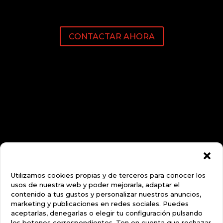
CONTACTAR AHORA
Utilizamos cookies propias y de terceros para conocer los
usos de nuestra web y poder mejorarla, adaptar el
contenido a tus gustos y personalizar nuestros anuncios,
marketing y publicaciones en redes sociales. Puedes
aceptarlas, denegarlas o elegir tu configuración pulsando
los botones correspondientes. Ten en cuenta que rechazar