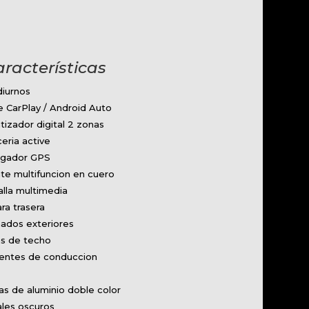
aracterísticas
diurnos
 CarPlay / Android Auto
tizador digital 2 zonas
eria active
gador GPS
te multifuncion en cuero
lla multimedia
ra trasera
ados exteriores
as de techo
tentes de conduccion
x
as de aluminio doble color
ales oscuros