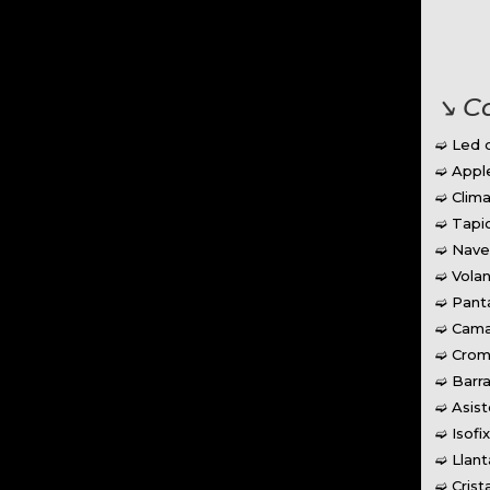
↘︎ C
➫ Led 
➫ Apple
➫ Clima
➫ Tapic
➫ Nave
➫ Volan
➫ Panta
➫ Cama
➫ Crom
➫ Barr
➫ Asis
➫ Isofi
➫ Llant
➫ Crist