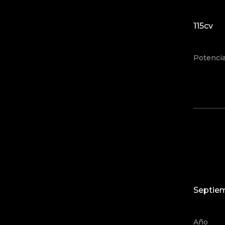
115cv
Potenci
Septiem
Año