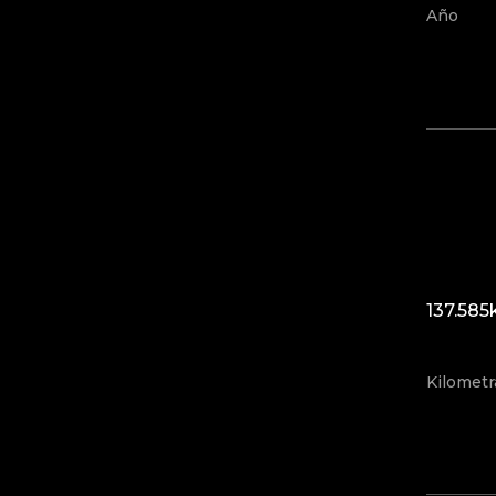
Año
137.58
Kilometr