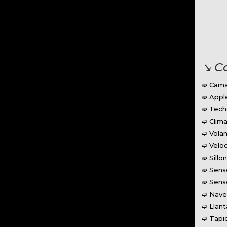
↘︎ C
➫ Cama
➫ Appl
➫ Tech
➫ Clima
➫ Volan
➫ Veloc
➫ Sillo
➫ Sens
➫ Senso
➫ Nave
➫ Llant
➫ Tapi