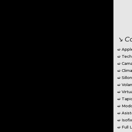
↘︎ C
➫ Appl
➫ Tech
➫ Cama
➫ Clima
➫ Sillo
➫ Volan
➫ Virtu
➫ Tapi
➫ Modo
➫ Asis
➫ Isofi
➫ Full 