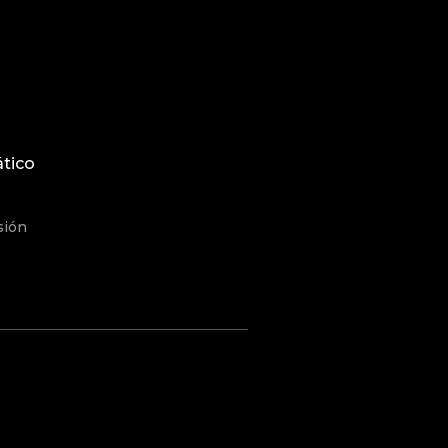
tico
sión