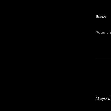
163cv
Potenci
Mayo d