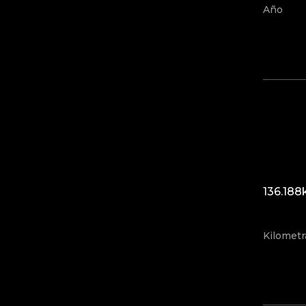
Año
136.18
Kilometr