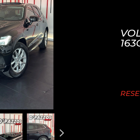
VOL
163
RES