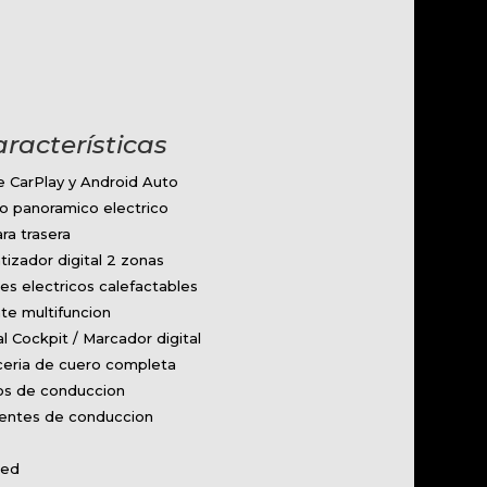
aracterísticas
e CarPlay y Android Auto
o panoramico electrico
ra trasera
tizador digital 2 zonas
nes electricos calefactables
te multifuncion
al Cockpit / Marcador digital
ceria de cuero completa
s de conduccion
tentes de conduccion
x
Led