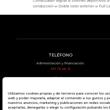
Climatizador digital ➫ Sillones deportivos
conduccion ➫ Doble color exterior ➫ Full Le
TELÉFONO
Administración y financiación:
617 73 46 31
Ventas:
603 35 61 16
Utilizamos cookies propias y de terceros para conocer los us
web y poder mejorarla, adaptar el contenido a tus gustos y p
EMAIL
nuestros anuncios, marketing y publicaciones en redes socia
aceptarlas, denegarlas o elegir tu configuración pulsando los
motor.2000@hotmail.com