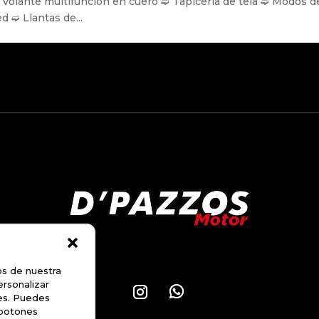
 ➫ Volante multifuncion en cuero ➫ Tapiceria de tela ➫ Modos d
d ➫ Llantas de...
os de nuestra
ersonalizar
les. Puedes
 botones