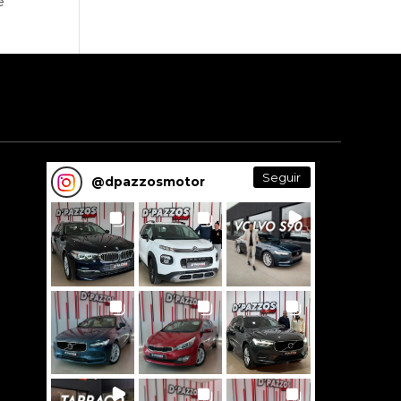
e
Seguir
@
dpazzosmotor