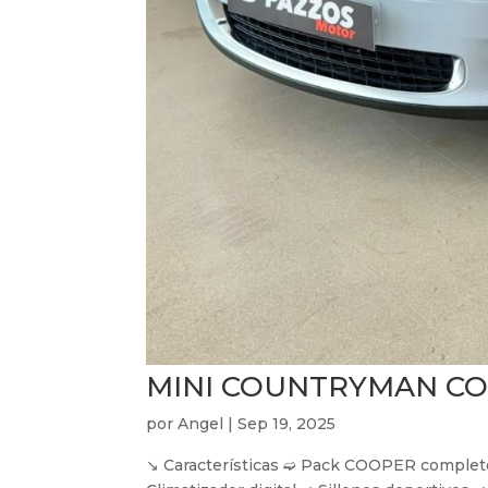
MINI COUNTRYMAN COO
por
Angel
|
Sep 19, 2025
↘︎ Características ➫ Pack COOPER completo