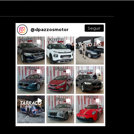
Seguir
@
dpazzosmotor