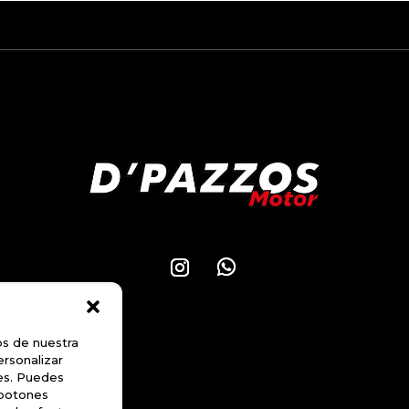
os de nuestra
ersonalizar
les. Puedes
 botones