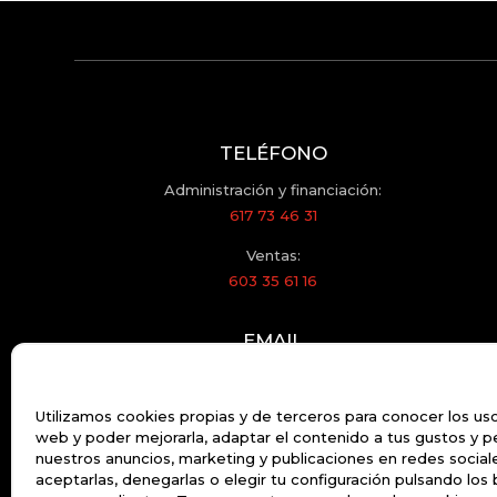
TELÉFONO
Administración y financiación:
617 73 46 31
Ventas:
603 35 61 16
EMAIL
motor.2000@hotmail.com
Utilizamos cookies propias y de terceros para conocer los us
web y poder mejorarla, adaptar el contenido a tus gustos y p
nuestros anuncios, marketing y publicaciones en redes socia
aceptarlas, denegarlas o elegir tu configuración pulsando los