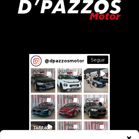
Seguir
@
dpazzosmotor