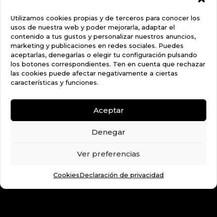
Utilizamos cookies propias y de terceros para conocer los
usos de nuestra web y poder mejorarla, adaptar el
contenido a tus gustos y personalizar nuestros anuncios,
marketing y publicaciones en redes sociales. Puedes
aceptarlas, denegarlas o elegir tu configuración pulsando
los botones correspondientes. Ten en cuenta que rechazar
las cookies puede afectar negativamente a ciertas
características y funciones.
TELÉFONO
Aceptar
Administración y financiación:
617 73 46 31
Denegar
Ventas:
673 57 11 87
Ver preferencias
637 32 99 04
Cookies
Declaración de privacidad
EMAIL
motor.2000@hotmail.com