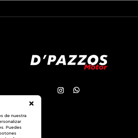
os de nuestra
ersonalizar
les. Puedes
 botones