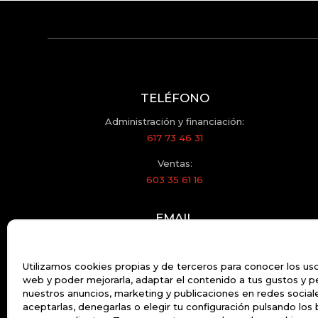
TELÉFONO
Administración y financiación:
617 73 46 31
Ventas:
603 35 61 16
EMAIL
motor.2000@hotmail.com
Utilizamos cookies propias y de terceros para conocer los us
web y poder mejorarla, adaptar el contenido a tus gustos y p
nuestros anuncios, marketing y publicaciones en redes socia
aceptarlas, denegarlas o elegir tu configuración pulsando los