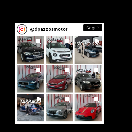
Seguir
@
dpazzosmotor